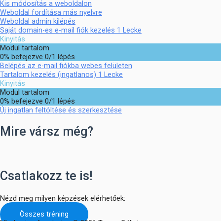
Kis módosítás a weboldalon
Weboldal fordítása más nyelvre
Weboldal admin kilépés
Saját domain-es e-mail fiók kezelés
1 Lecke
Kinyitás
Modul tartalom
0% befejezve
0/1 lépés
Belépés az e-mail fiókba webes felületen
Tartalom kezelés (ingatlanos)
1 Lecke
Kinyitás
Modul tartalom
0% befejezve
0/1 lépés
Új ingatlan feltöltése és szerkesztése
Mire vársz még?
Csatlakozz te is!
Nézd meg milyen képzések elérhetőek:
Összes tréning