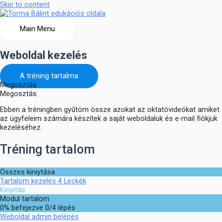
Skip to content
Main Menu
Weboldal kezelés
A tréning tartalma
Megosztás
Megosztás
Ebben a tréningben gyűtöm össze azokat az oktatóvideókat amiket
az ügyfeleim számára készítek a saját weboldaluk és e-mail fiókjuk
kezeléséhez.
Tréning tartalom
Összes kiniytása
Tartalom kezelés
4 Leckék
Kinyitás
Modul tartalom
0% befejezve
0/4 lépés
Weboldal admin belépés